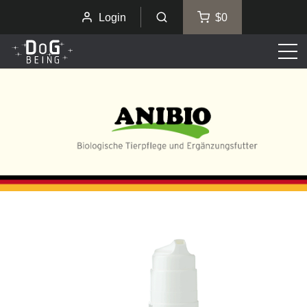
Login
$0
Men