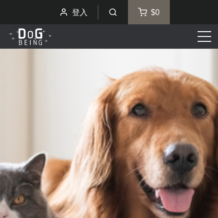
登入
$0
選
單