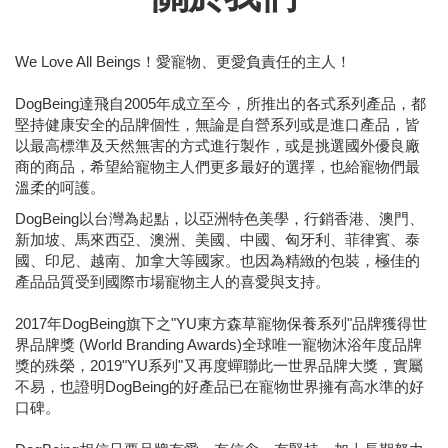
We Love All Beings！愛寵物、更愛負責任的主人！
DogBeing達飛自2005年成立至今，所推出的各式系列產品，都
堅持健康安全的品牌個性，無論是自營系列或是進口產品，皆
以最高標準及天然無害的方式進行製作，或是挑選國外優良廠
商的商品，希望給寵物主人們更多最好的選擇，也給寵物們最
溫柔的呵護。
DogBeing以台灣為起點，以亞洲特色美學，行銷香港、澳門、
新加坡、馬來西亞、澳洲、美國、中國、匈牙利、菲律賓、泰
國、印尼、越南、加拿大等國家。也因為精緻的包裝，極佳的
產品品質受到國際市場寵物主人的喜愛與支持。
2017年DogBeing旗下之"YU東方森草寵物保養系列"品牌獲得世
界品牌獎 (World Branding Awards)全球唯一寵物沐浴年度品牌
獎的殊榮，2019"YU系列"又再度蟬聯此一世界品牌大獎，實屬
不易，也證明DogBeing的好產品已在寵物世界擁有高水準的好
口碑。