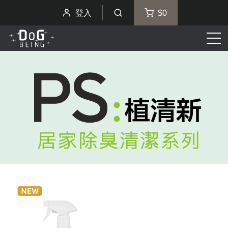
登入
$0
選
單