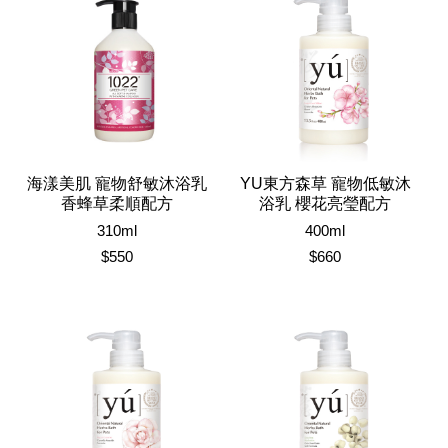
海漾美肌 寵物舒敏沐浴乳
YU東方森草 寵物低敏沐
香蜂草柔順配方
浴乳 櫻花亮瑩配方
310ml
400ml
$550
$660