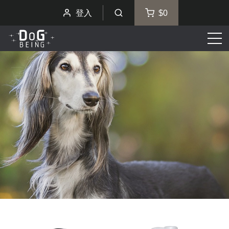
登入
$0
選
單