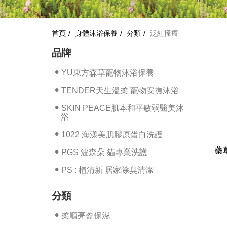
首頁
身體沐浴保養
分類
泛紅搔癢
品牌
YU東方森草寵物沐浴保養
TENDER天生溫柔 寵物安撫沐浴
SKIN PEACE肌本和平敏弱醫美沐
浴
1022 海漾美肌膠原蛋白洗護
藥
PGS 波森朵 貓專業洗護
PS : 植清新 居家除臭清潔
分類
柔順亮盈保濕