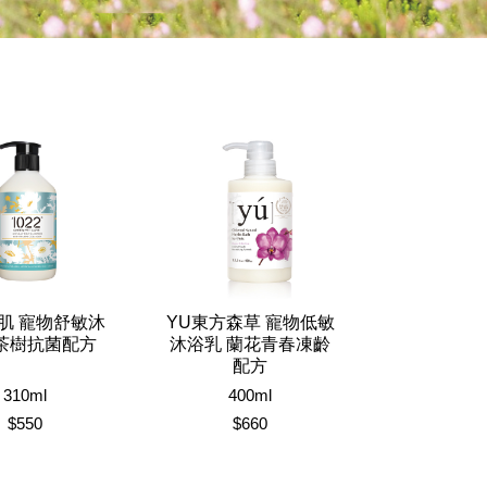
肌 寵物舒敏沐
YU東方森草 寵物低敏
 茶樹抗菌配方
沐浴乳 蘭花青春凍齡
配方
310ml
400ml
$550
$660