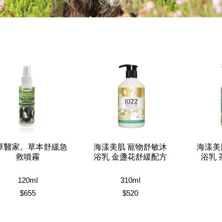
草醫家。草本舒緩急
海漾美肌 寵物舒敏沐
海漾美
救噴霧
浴乳 金盞花舒緩配方
浴乳
120ml
310ml
$655
$520