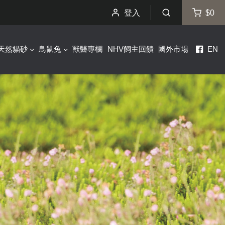
登入
$0
天然貓砂
鳥鼠兔
獸醫專欄
NHV飼主回饋
國外市場
EN