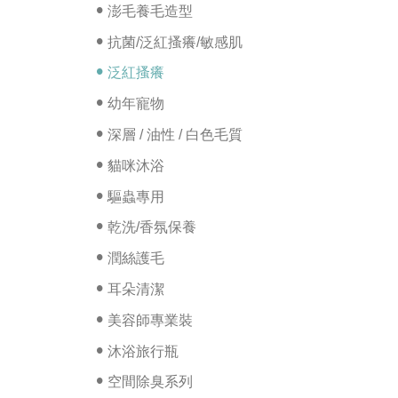
澎毛養毛造型
抗菌/泛紅搔癢/敏感肌
泛紅搔癢
幼年寵物
深層 / 油性 / 白色毛質
貓咪沐浴
驅蟲專用
乾洗/香氛保養
潤絲護毛
耳朵清潔
美容師專業裝
沐浴旅行瓶
空間除臭系列