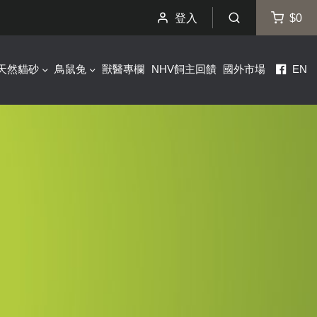
登入
$0
天然貓砂
鳥鼠兔
獸醫專欄
NHV飼主回饋
國外市場
EN