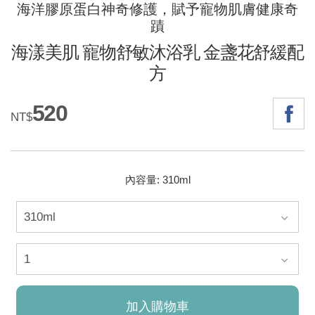
海洋膠原蛋白神奇修護，賦予寵物肌膚健康奇
蹟
海漾美肌 寵物舒敏沐浴乳 金盞花舒緩配
方
520
NT$
內容量: 310ml
加入購物車