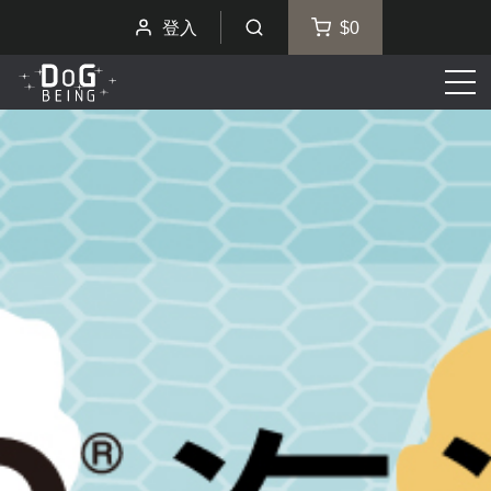
登入
$0
選
單