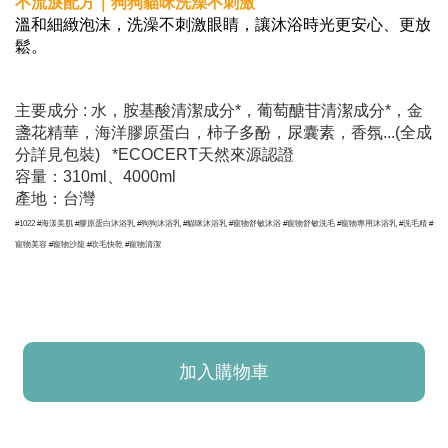
不流淚配方｜狗狗貓咪洗澡不刺激
溫和細緻泡沫，洗澡不刺激眼睛，讓沐浴時光更安心、更放
鬆。
主要成分 : 水，胺基酸清潔成分
*
，葡萄醣苷清潔成分
*
，金
盞花精華，海洋膠原蛋白，柿子多酚，尿囊素，香氛...(全成
分詳見包裝)
*ECOCERT
天然來源認證
容量：310ml、4000ml
產地：台灣
#1022 #海漾美肌 #膠原蛋白沐浴乳 #狗狗沐浴乳 #貓咪沐浴乳
#寵物舒敏沐浴 #寵物舒敏洗毛
#寵物專用沐浴乳 #洗毛精 #
寵物美容 #寵物沙龍 #吹毛快乾 #寵物清潔
加入購物車