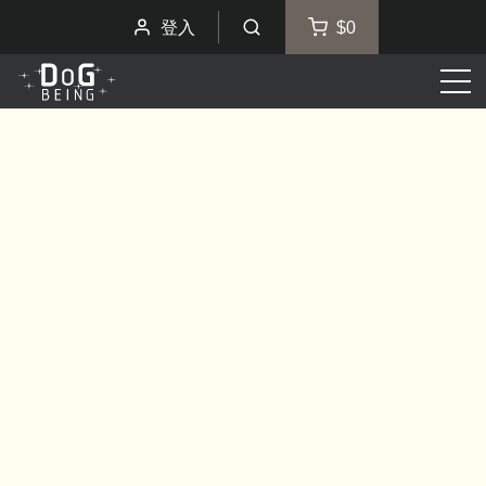
登入
$0
選
單