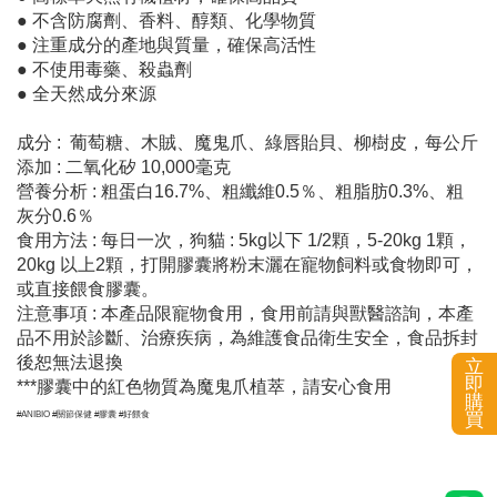
● 不含防腐劑、香料、醇類、化學物質
● 注重成分的產地與質量，確保高活性
● 不使用毒藥、殺蟲劑
● 全天然成分來源
成分 : 葡萄糖、木賊、魔鬼爪、綠唇貽貝、柳樹皮，每公斤
添加 : 二氧化矽 10,000毫克
營養分析 : 粗蛋白16.7%、粗纖維0.5％、粗脂肪0.3%、粗
灰分0.6％
食用方法 : 每日一次，狗貓 : 5kg以下 1/2顆，5-20kg 1顆，
20kg 以上2顆，打開膠囊將粉末灑在寵物飼料或食物即可，
或直接餵食膠囊。
注意事項 : 本產品限寵物食用，食用前請與獸醫諮詢，本產
品不用於診斷、治療疾病，為維護食品衛生安全，食品拆封
後恕無法退換
立
即
***膠囊中的紅色物質為魔鬼爪植萃，請安心食用
購
買
#ANIBIO #關節保健 #膠囊 #好餵食