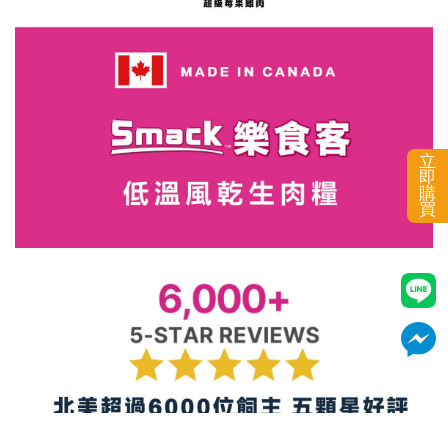
立
即
購
買