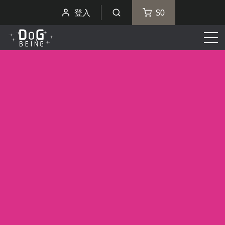
登入
$0
選
單