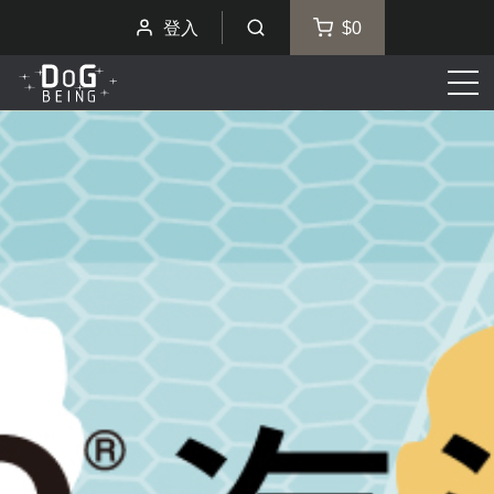
登入
$0
選
單