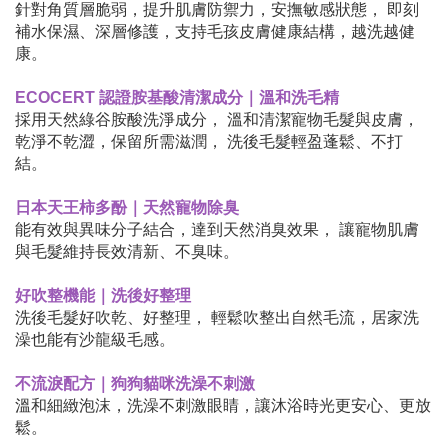
針對角質層脆弱，提升肌膚防禦力，安撫敏感狀態， 即刻
補水保濕、深層修護，支持毛孩皮膚健康結構，越洗越健
康。
ECOCERT 認證胺基酸清潔成分｜溫和洗毛精
採用天然綠谷胺酸洗淨成分， 溫和清潔寵物毛髮與皮膚，
乾淨不乾澀，保留所需滋潤， 洗後毛髮輕盈蓬鬆、不打
結。
日本天王柿多酚｜天然寵物除臭
能有效與異味分子結合，達到天然消臭效果， 讓寵物肌膚
與毛髮維持長效清新、不臭味。
好吹整機能｜洗後好整理
洗後毛髮好吹乾、好整理， 輕鬆吹整出自然毛流，居家洗
澡也能有沙龍級毛感。
不流淚配方｜狗狗貓咪洗澡不刺激
溫和細緻泡沫，洗澡不刺激眼睛，讓沐浴時光更安心、更放
鬆。