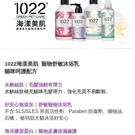
1022海漾美肌 寵物舒敏沐浴乳
貓咪呵護配方
水解絲肽
｜毛髮強韌有彈力
水解絲肽補充貓咪毛髮彈力，強化毛質不易斷裂。
好安心無添加｜舒敏寵物沐浴乳
不含 SLS/SLES 界面活性劑、Paraben 防腐劑、礦物油、
石蠟， 敏弱肌犬貓沐浴好安心
海洋膠原蛋白｜寵物皮膚保濕修護