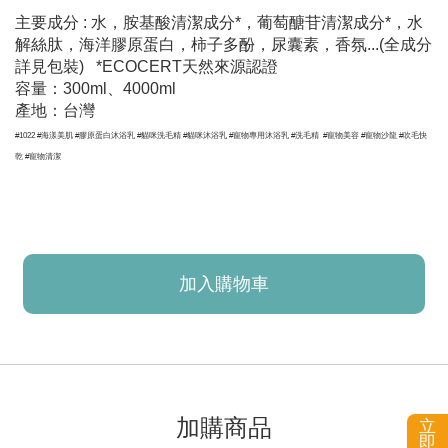
主要成分 : 水，胺基酸清潔成分
*
，葡萄醣苷清潔成分
*
，水
解絲肽，海洋膠原蛋白，柿子多酚，尿囊素，香氛...(全成分
詳見包裝)
*ECOCERT
天然來源認證
容量：300ml、4000ml
產地：台灣
#1022 #海漾美肌 #膠原蛋白沐浴乳 #貓咪洗毛精 #貓咪沐浴乳 #寵物專用沐浴乳 #洗毛精 #寵物美容 #寵物沙龍 #吹毛快
乾 #寵物清潔
加入購物車
已加入購物車！!
加購商品
立
即