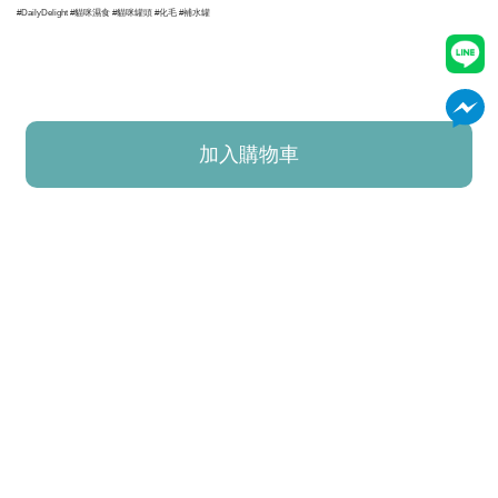
#DailyDelight #貓咪濕食 #貓咪罐頭 #化毛 #補水罐
加入購物車
已加入購物車！!
加購商品