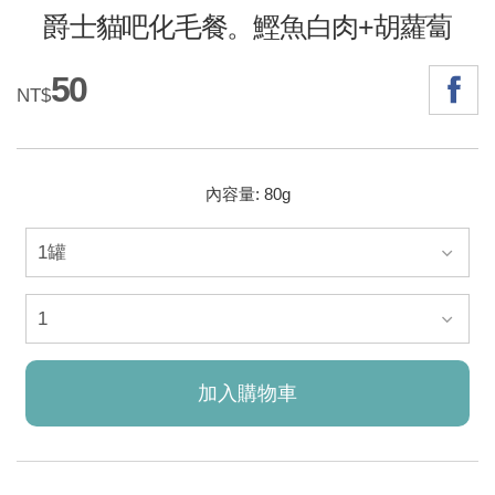
爵士貓吧化毛餐。鰹魚白肉+胡蘿蔔
50
NT$
內容量: 80g
加入購物車