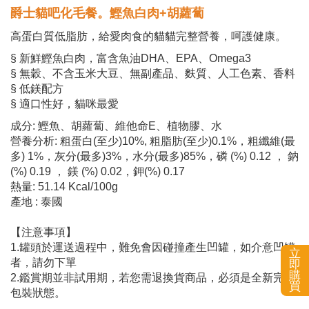
爵士貓吧化毛餐。鰹魚白肉+胡蘿蔔
高蛋白質低脂肪，給愛肉食的貓貓完整營養，呵護健康。
§ 新鮮鰹魚白肉，富含魚油DHA、EPA、Omega3
§ 無穀、不含玉米大豆、無副產品、麩質、人工色素、香料
§ 低鎂配方
§ 適口性好，貓咪最愛
成分: 鰹魚、胡蘿蔔、維他命E、植物膠、水
營養分析: 粗蛋白(至少)10%, 粗脂肪(至少)0.1%，粗纖維(最
多) 1%，灰分(最多)3%，水分(最多)85%，磷 (%) 0.12 ， 鈉
(%) 0.19 ， 鎂 (%) 0.02，鉀(%) 0.17
熱量: 51.14 Kcal/100g
產地 : 泰國
【注意事項】
1.罐頭於運送過程中，難免會因碰撞產生凹罐，如介意凹罐
立
者，請勿下單
即
購
2.鑑賞期並非試用期，若您需退換貨商品，必須是全新完整
買
包裝狀態。