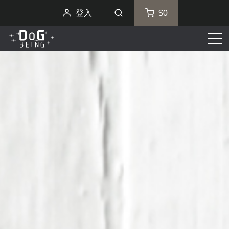
登入
$0
選
單