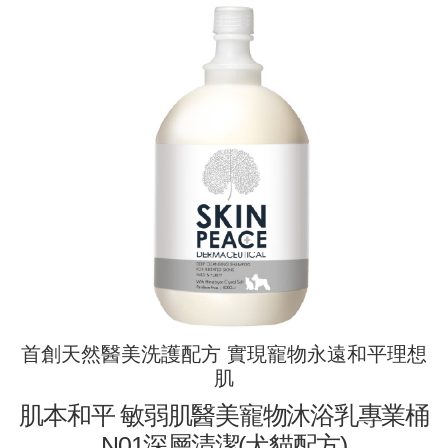
首創天然醫美洗護配方 實現寵物永遠和平理想
肌
肌本和平 敏弱肌醫美寵物沐浴乳專業桶
N01深層清潔(犬貓配方)