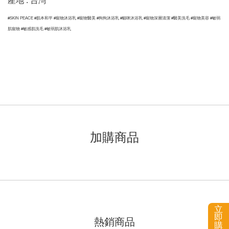
產地 : 台灣
#SKIN PEACE #肌本和平 #寵物沐浴乳 #寵物醫美 #狗狗沐浴乳 #貓咪沐浴乳 #寵物深層清潔 #醫美洗毛 #寵物美容 #敏弱
肌寵物 #敏感肌洗毛 #敏弱肌沐浴乳
加購商品
立
即
熱銷商品
購