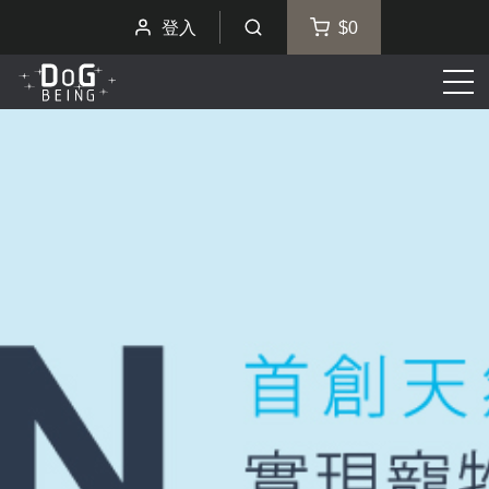
登入
$0
選
單