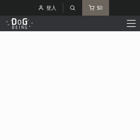
登入
$0
選
單