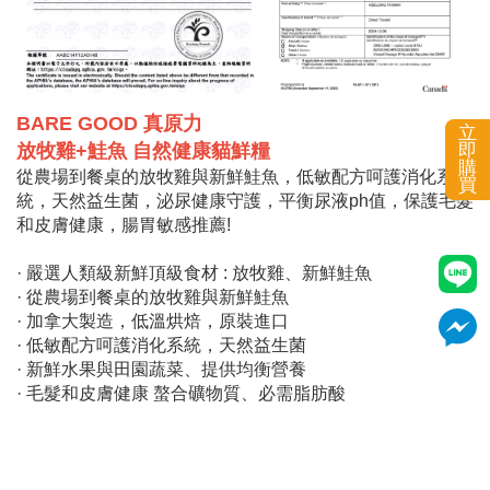
BARE GOOD 真原力
立
放牧雞+鮭魚 自然健康貓鮮糧
即
購
從農場到餐桌的放牧雞與新鮮鮭魚，低敏配方呵護消化系
買
統，天然益生菌，泌尿健康守護，平衡尿液ph值，保護毛髮
和皮膚健康，腸胃敏感推薦!
· 嚴選人類級新鮮頂級食材 : 放牧雞、新鮮鮭魚
· 從農場到餐桌的放牧雞與新鮮鮭魚
· 加拿大製造，低溫烘焙，原裝進口
· 低敏配方呵護消化系統，天然益生菌
· 新鮮水果與田園蔬菜、提供均衡營養
· 毛髮和皮膚健康 螯合礦物質、必需脂肪酸
· 泌尿道健康守護，平衡尿液pH值，低鎂呵護泌尿
· 無玉米、小麥、無人工色素香料、無填充物
· 適合全齡貓