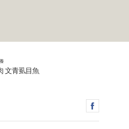
養
肉 文青虱目魚