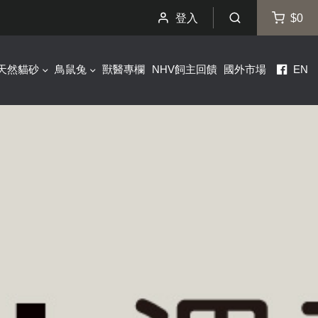
登入
$0
天然貓砂
鳥鼠兔
獸醫專欄
NHV飼主回饋
國外市場
EN