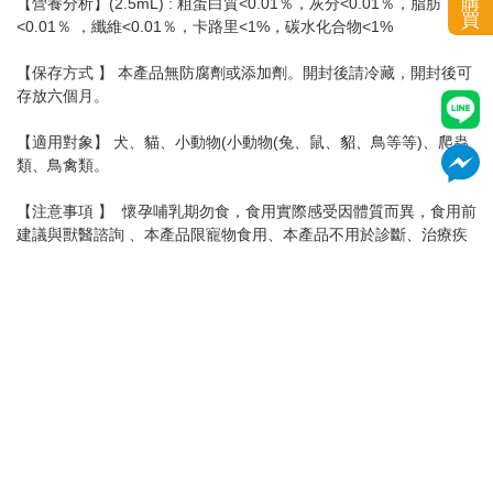
購
【營養分析】(2.5mL) : 粗蛋白質<0.01％，灰分<0.01％，脂肪
買
<0.01％ ，纖維<0.01％，卡路里<1%，碳水化合物<1%
【保存方式 】 本產品無防腐劑或添加劑。開封後請冷藏，開封後可
存放六個月。
【適用對象】 犬、貓、小動物(小動物(兔、鼠、貂、鳥等等)、爬蟲
類、鳥禽類。
【注意事項 】 懷孕哺乳期勿食，食用實際感受因體質而異，食用前
建議與獸醫諮詢 、本產品限寵物食用、本產品不用於診斷、治療疾
病
加入購物車