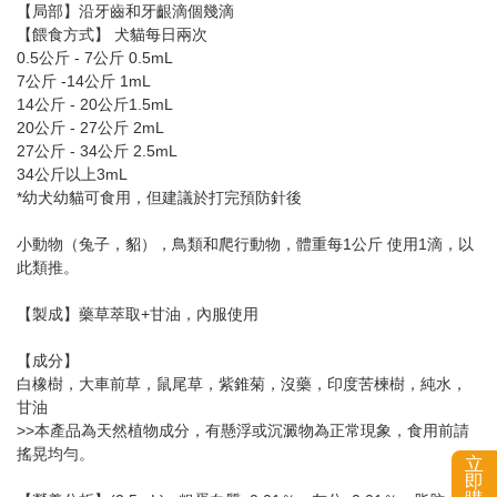
【局部】沿牙齒和牙齦滴個幾滴
【餵食方式】 犬貓每日兩次
0.5公斤 - 7公斤 0.5mL
7公斤 -14公斤 1mL
14公斤 - 20公斤1.5mL
20公斤 - 27公斤 2mL
27公斤 - 34公斤 2.5mL
34公斤以上3mL
*幼犬幼貓可食用，但建議於打完預防針後
小動物（兔子，貂），鳥類和爬行動物，體重每1公斤 使用1滴，以
此類推。
【製成】藥草萃取+甘油，內服使用
【成分】
白橡樹，大車前草，鼠尾草，紫錐菊，沒藥，印度苦楝樹，純水，
甘油
>>本產品為天然植物成分，有懸浮或沉澱物為正常現象，食用前請
搖晃均勻。
立
即