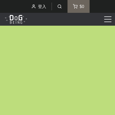
登入
$0
選
單