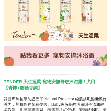
TENDER 天生溫柔 寵物安撫舒敏沐浴露 / 犬用
【青檸+羅勒香調】
韓國專利植萃防護因子 Natural Protector 給肌膚毛髮極致修
護力，對抗外在菌種傷害。Baby級胺基酸潔膚因子溫和輕
柔洗淨，毛感清爽蓬鬆。積雪草抗紅舒緩，安撫敏弱肌。天