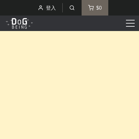
登入
$0
選
單