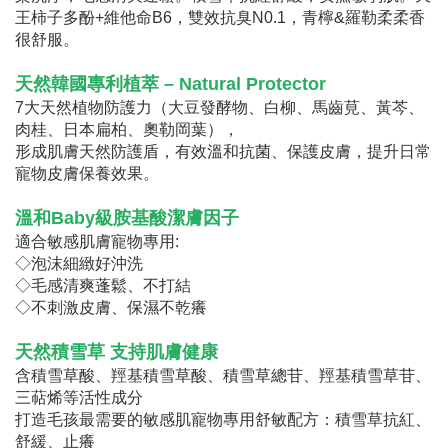
王柿子多酚+維他命B6，雙效抗臭N0.1，青檸&羅勒柔柔香
很舒服。
天然韓國專利植萃 – Natural Protector
7大天然植物防護力（大豆發酵物、白柳、馬齒莧、黃芩、
肉桂、日本扁柏、奧勒岡葉），
形成肌膚天然防護盾，有效溫和抗菌、保護皮膚，提升日常
寵物皮膚保養效果。
溫和Baby級胺基酸潔膚因子
適合敏感肌膚寵物專用:
◇泡沫細緻好沖洗
◇毛感清爽蓬鬆、不打結
◇不刺激皮膚、保濕不乾癢
天然積雪草 支持肌膚健康
含積雪草酸、羥基積雪草酸、積雪草總苷、羥基積雪草苷、
三萜烯等活性成分
打造毛孩最需要的敏感肌寵物專用舒敏配方：積雪草抗紅、
舒緩、止癢