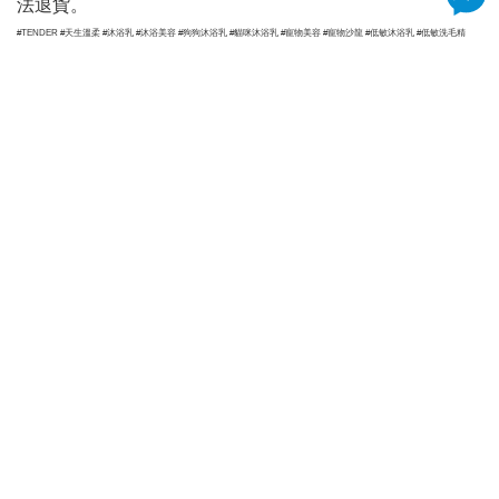
法退貨。
#TENDER #天生溫柔 #沐浴乳 #沐浴美容 #狗狗沐浴乳 #貓咪沐浴乳 #寵物美容 #寵物沙龍 #低敏沐浴乳 #低敏洗毛精
加入購物車
已加入購物車！!
加購商品