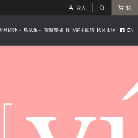
登入
$0
天然貓砂
鳥鼠兔
獸醫專欄
NHV飼主回饋
國外市場
EN