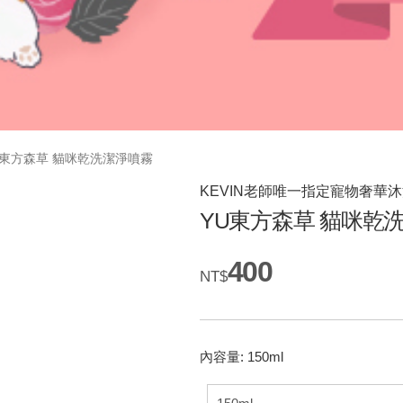
U東方森草 貓咪乾洗潔淨噴霧
KEVIN老師唯一指定寵物奢華
YU東方森草 貓咪乾
400
NT$
內容量: 150ml