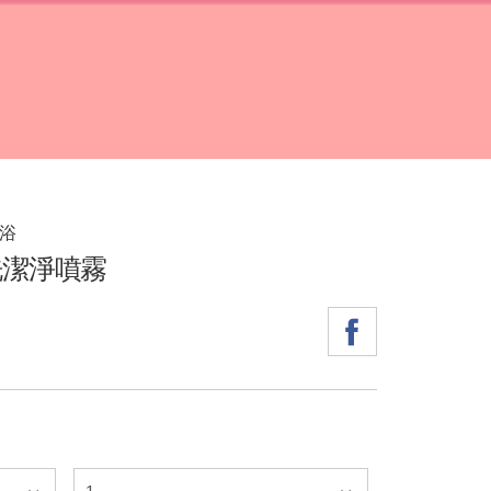
沐浴
洗潔淨噴霧