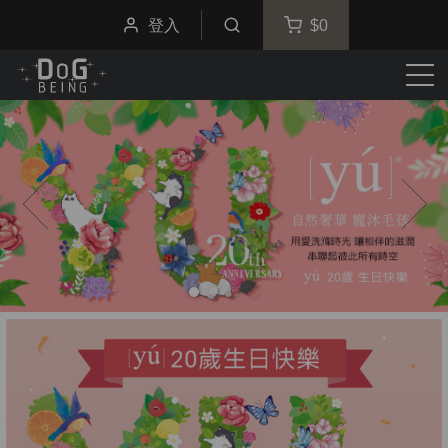
登入
$0
選
單