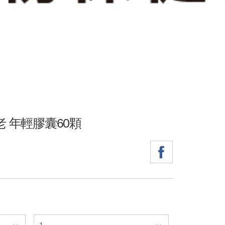
老 年輕膠囊60顆