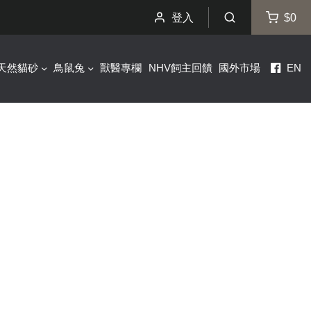
登入
$0
天然貓砂
鳥鼠兔
獸醫專欄
NHV飼主回饋
國外市場
EN