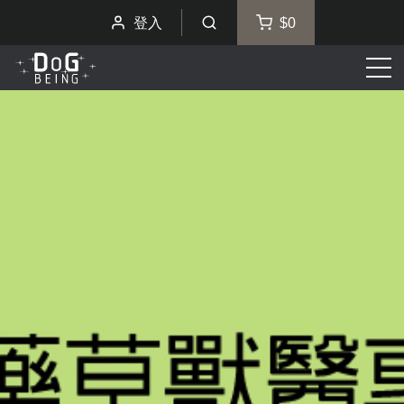
登入
$0
選
單