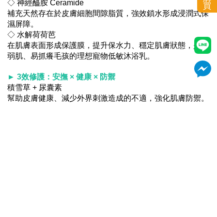
◇ 神經醯胺 Ceramide
買
補充天然存在於皮膚細胞間隙脂質，強效鎖水形成浸潤式保
濕屏障。
◇ 水解荷荷芭
在肌膚表面形成保護膜，提升保水力、穩定肌膚狀態，是敏
弱肌、易抓癢毛孩的理想寵物低敏沐浴乳。
► 3效修護：安撫 × 健康 × 防禦
積雪草 + 尿囊素
幫助皮膚健康、減少外界刺激造成的不適，強化肌膚防禦。
► 特別推薦給
敏感肌寵物、皮膚容易發紅、常抓癢，容易有臭味的狗狗與
貓咪使用，成分溫和不刺激，全膚質犬貓適用
尤其是需要敏感肌沐浴乳、天然低敏洗毛精、舒敏寵物洗毛
精的毛孩。
主要成分 : 水，葡萄醣苷清潔成分*，椰子油清潔成分，積雪
草，Ceramide，水解荷荷芭酯*，有機蘆薈**，尿囊素，維
他命B3，維他命E，維他命B6，甘油...(全成分詳見包裝)