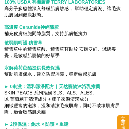
100% USDA 有機蘆薈 TERRY LABORATORIES
高分子多醣體深入舒緩肌膚敏感， 幫助穩定膚況、讓毛孩
肌膚回到健康狀態。
高濃度 Ceramide神經醯胺
補充皮膚細胞間隙脂質，支持肌膚抵抗力
敏弱肌呵護 積雪草
積雪草中的積雪草酸、積雪草苷助於 安撫泛紅、減緩癢
覺，是敏感肌寵物的好幫手
水解荷荷芭酯提供長效保濕
幫助肌膚保水，建立防禦屏障，穩定敏感肌膚
► 0刺激：溫和潔淨配方｜天然寵物沐浴乳推薦
SKIN PEACE 系列拒絕 SLS、ALS、ALES。
以 葡萄糖苷清潔成分 + 椰子來源清潔成分
細緻豐富的泡沫，溫和清潔毛孩肌膚，同時不破壞肌膚屏
障，適合敏感肌犬貓
立
即
► 2段保濕：飽水 × 防護 × 重建
購