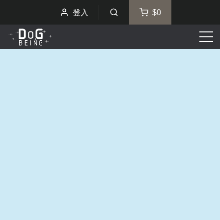
登入
$0
選
單