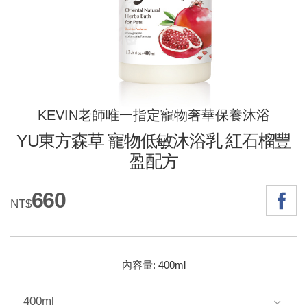
KEVIN老師唯一指定寵物奢華保養沐浴
YU東方森草 寵物低敏沐浴乳 紅石榴豐
盈配方
660
NT$
內容量: 400ml