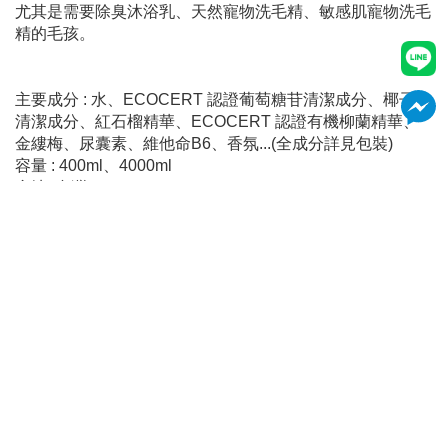
尤其是需要除臭沐浴乳、天然寵物洗毛精、敏感肌寵物洗毛
精的毛孩。
主要成分 : 水、ECOCERT 認證葡萄糖苷清潔成分、椰子油
清潔成分、紅石榴精華、ECOCERT 認證有機柳蘭精華、
金縷梅、尿囊素、維他命B6、香氛...(全成分詳見包裝)
容量 : 400ml、4000ml
產地: 台灣
退貨事項：本商品為清潔消耗性產品，一經拆封使用，恕無
法退貨。
#YU #東方森草 #沐浴乳 #沐浴美容 #狗狗沐浴乳 #貓咪沐浴乳 #寵物美容 #寵物沙龍 #低敏沐浴乳 #低敏洗毛精
加入購物車