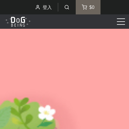
登入
$0
選
單