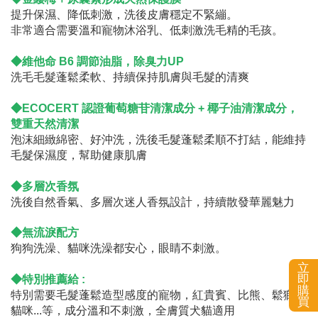
提升保濕、降低刺激，洗後皮膚穩定不緊繃。
非常適合需要溫和寵物沐浴乳、低刺激洗毛精的毛孩。
◆
維他命 B6 調節油脂，除臭力UP
洗毛毛髮蓬鬆柔軟、持續保持肌膚與毛髮的清爽
◆ECOCERT 認證葡萄糖苷清潔成分 + 椰子油清潔成分，
雙重天然清潔
泡沫細緻綿密、好沖洗，洗後毛髮蓬鬆柔順不打結，能維持
毛髮保濕度，幫助健康肌膚
◆
多層次香氛
洗後自然香氣、多層次迷人香氛設計，持續散發華麗魅力
◆無流淚配方
狗狗洗澡、貓咪洗澡都安心，眼睛不刺激。
立
即
◆
特別推薦給 :
購
特別需要毛髮蓬鬆造型感度的寵物，紅貴賓、比熊、鬆獅、
買
貓咪...等，成分溫和不刺激，全膚質犬貓適用