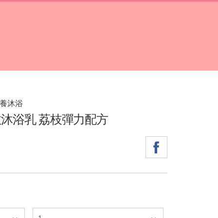
保養沐浴
敏沐浴乳 荔枝彈力配方