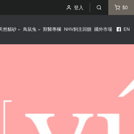
登入
$0
天然貓砂
鳥鼠兔
獸醫專欄
NHV飼主回饋
國外市場
EN