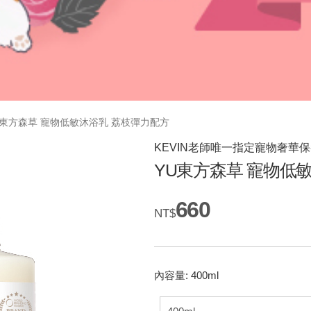
U東方森草 寵物低敏沐浴乳 荔枝彈力配方
KEVIN老師唯一指定寵物奢華
YU東方森草 寵物低
660
NT$
內容量: 400ml