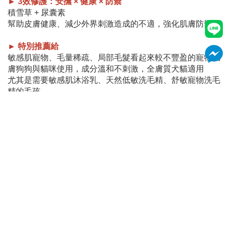
► 3效修護：安撫 × 健康 × 防禦
積雪草 + 尿囊素
幫助皮膚健康、減少外界刺激造成的不適，強化肌膚防禦。
► 特別推薦給
敏感肌寵物、毛量稀疏、局部毛髮看起來較不豐盈的寵物肌
膚狗狗與貓咪使用，成分溫和不刺激，全膚質犬貓適用
尤其是需要敏感肌沐浴乳、天然低敏洗毛精、舒敏寵物洗毛
精的毛孩。
主要成分 : 水，葡萄醣苷清潔成分*，椰子油清潔成分，積雪
草，神經醯胺，水解荷荷芭酯*，尿囊素，薑，維他命B3，
維他命E，維他命B6，甘油 *ECOCERT天然認證
容量 : 4000ml
產地 : 台灣
#SKIN PEACE #肌本和平 #寵物沐浴乳 #寵物醫美 #狗狗沐浴乳 #貓咪沐浴乳 #狗肌膚癢 #醫美洗毛精 #敏弱肌寵物 #敏感
肌洗毛 #敏弱肌沐浴乳