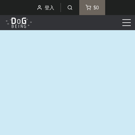
登入
$0
選
單