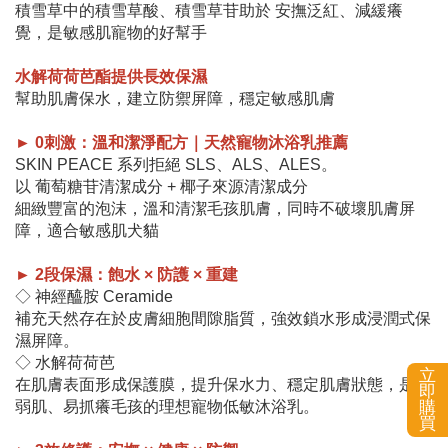
積雪草中的積雪草酸、積雪草苷助於 安撫泛紅、減緩癢
覺，是敏感肌寵物的好幫手
水解荷荷芭酯提供長效保濕
幫助肌膚保水，建立防禦屏障，穩定敏感肌膚
► 0刺激：溫和潔淨配方｜天然寵物沐浴乳推薦
SKIN PEACE 系列拒絕 SLS、ALS、ALES。
以 葡萄糖苷清潔成分 + 椰子來源清潔成分
細緻豐富的泡沫，溫和清潔毛孩肌膚，同時不破壞肌膚屏
障，適合敏感肌犬貓
► 2段保濕：飽水 × 防護 × 重建
◇ 神經醯胺 Ceramide
補充天然存在於皮膚細胞間隙脂質，強效鎖水形成浸潤式保
濕屏障。
◇ 水解荷荷芭
立
在肌膚表面形成保護膜，提升保水力、穩定肌膚狀態，是敏
即
弱肌、易抓癢毛孩的理想寵物低敏沐浴乳。
購
買