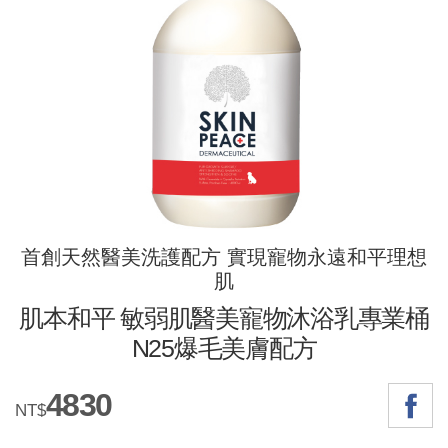
首創天然醫美洗護配方 實現寵物永遠和平理想
肌
肌本和平 敏弱肌醫美寵物沐浴乳專業桶
N25爆毛美膚配方
4830
NT$