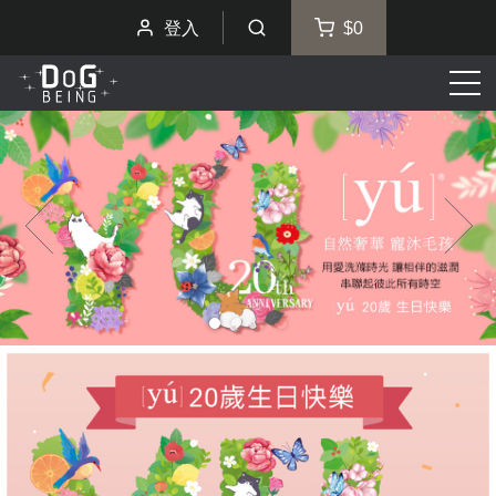
登入
$0
選
單